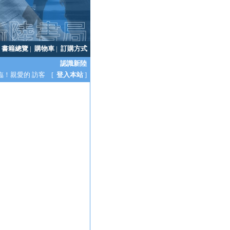
|
書籍總覽
|
購物車
|
訂購方式
認識新陸
臨！親愛的 訪客 [
登入本站
]