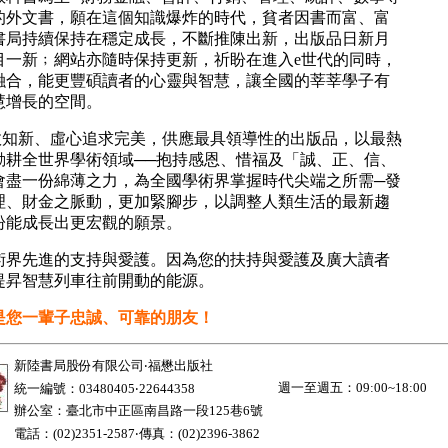
的外文書，願在這個知識爆炸的時代，貧者因書而富、富
書局持續保持在穩定成長，不斷推陳出新，出版品日新月
目一新﹔網站亦隨時保持更新，祈盼在進入e世代的同時，
融合，能更豐碩讀者的心靈與智慧，讓全國的莘莘學子有
慧增長的空間。
新、虛心追求完美，供應最具領導性的出版品，以最熱
勤耕全世界學術領域──抱持感恩、惜福及「誠、正、信、
會盡一份綿薄之力，為全國學術界掌握時代尖端之所需─發
理、財金之脈動，更加緊腳步，以調整人類生活的最新趨
盼能成長出更宏觀的願景。
先進的支持與愛護。因為您的扶持與愛護及廣大讀者
提昇智慧列車往前開動的能源。
是您一輩子忠誠、可靠的朋友！
新陸書局股份有限公司‧福懋出版社
週一至週五：09:00~18:00
統一編號：03480405‧22644358
辦公室：臺北市中正區南昌路一段125巷6號
電話：(02)2351-2587‧傳真：(02)2396-3862