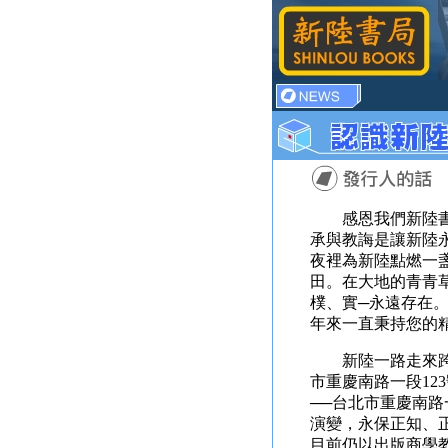
感恩我們新陸書局
承與教誨是讓新陸
夜裡為新陸點燃一
田。在大地的青青
樸、實─永遠存在
年來一直秉持您的
新陸一路走來跨越
市重慶南路一段12
──台北市重慶南路
演變，永保正知、
目前仍以出版商學