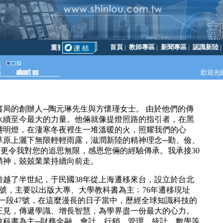
首頁
|
教師專區
|
新聞專區
|
認識新陸
重要訊息！訂書不能刷卡、不能貨到付款
歡迎光
的創辦人─陶元琳先生與方懷瑾女士。 由於他們的傳
永續至今最大的力量。他倆就像提燈照路的指引者，在黑
盞明燈，在淒寒冬夜裡生一堆溫暖的火，照耀我們的心
草原上灑下無限輕輕雨露，滋潤新陸的精神理念─勤、儉、
。更令我對您的追思無限，感恩您倆的經驗傳承。我承接30
精神，兢兢業業持續向前走。
了半世紀，于民國38年從上海遷移來台，設立於台北
3號，主要以出版大專、大學教科書為主﹔76年遷移現址
一段47號，在這麼漫長的日子當中，歷經全球知識科技的
正見，傳遞學識、增長智慧，為學界盡一份最大的心力。
教科書為主─財務金融、會計、行銷、管理、統計、數學等