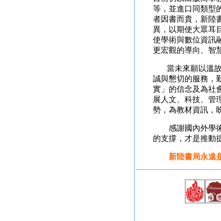
等，並進口同類型
者因書而貴，新陸
異，以期使大眾耳
使學術與數位資訊
更宏觀的導向、智
當未來願以溫故知
誠與懇切的服務，
實」的信念及為社
展人文、科技、管
勢，為教材資訊，
感謝國內外學術界
的支撐，才是推動
新陸書局永遠