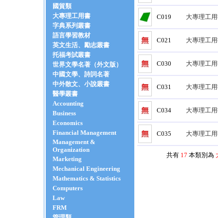
國貿類
大專理工用書
C019
大專理工用
字典系列叢書
語言學習教材
C021
大專理工用
英文生活、勵志叢書
托福考試叢書
C030
大專理工用
世界文學名著（外文版）
中國文學、詩詞名著
中外散文、小說叢書
C031
大專理工用
醫學叢書
Accounting
C034
大專理工用
Business
Economics
Financial Management
C035
大專理工用
Management &
Organization
共有
17
本類別為
Marketing
Mechanical Engineering
Mathematics & Statistics
Computers
Law
FRM
管理類