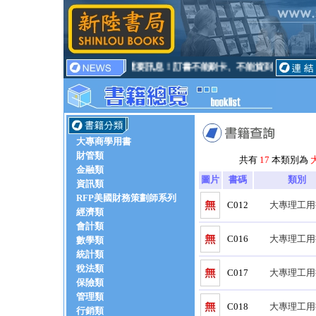
重要訊息！訂書不能刷卡、不能貨到付款
大專商學用書
財管類
共有
17
本類別為
金融類
圖片
書碼
類別
資訊類
RFP美國財務策劃師系列
C012
大專理工用
經濟類
會計類
C016
大專理工用
數學類
統計類
稅法類
C017
大專理工用
保險類
管理類
C018
大專理工用
行銷類