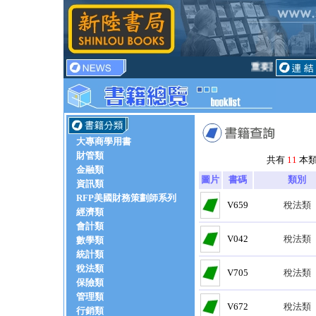
重要訊息！訂書
大專商學用書
財管類
共有
11
本
金融類
圖片
書碼
類別
資訊類
RFP美國財務策劃師系列
V659
稅法類
經濟類
會計類
V042
稅法類
數學類
統計類
稅法類
V705
稅法類
保險類
管理類
V672
稅法類
行銷類