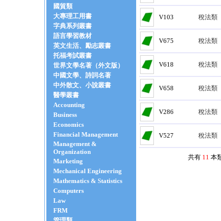
國貿類
大專理工用書
V103
稅法類
字典系列叢書
語言學習教材
V675
稅法類
英文生活、勵志叢書
托福考試叢書
V618
稅法類
世界文學名著（外文版）
中國文學、詩詞名著
中外散文、小說叢書
V658
稅法類
醫學叢書
Accounting
V286
稅法類
Business
Economics
Financial Management
V527
稅法類
Management &
Organization
共有
11
本
Marketing
Mechanical Engineering
Mathematics & Statistics
Computers
Law
FRM
管理類