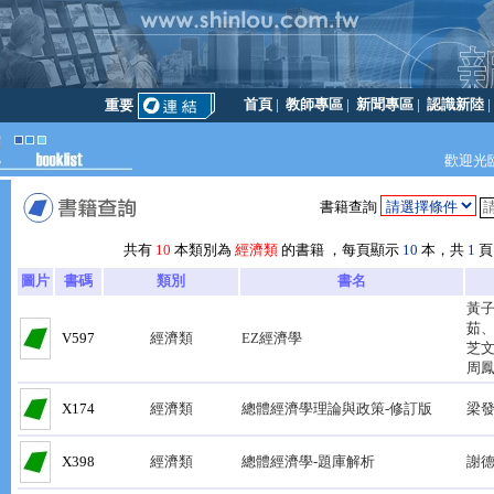
首頁
|
教師專區
|
新聞專區
|
認識新陸
重要訊息！訂書不能刷卡、不能貨到付款
歡迎光
書籍查詢
共有
10
本類別為
經濟類
的書籍 ，每頁顯示
10
本，共
1
頁
圖片
書碼
類別
書名
黃
茹
V597
經濟類
EZ經濟學
芝
周
X174
經濟類
總體經濟學理論與政策-修訂版
梁
X398
經濟類
總體經濟學-題庫解析
謝