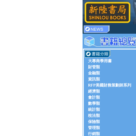
大專商學用書
財管類
金融類
資訊類
RFP美國財務策劃師系列
經濟類
會計類
數學類
統計類
稅法類
保險類
管理類
行銷類