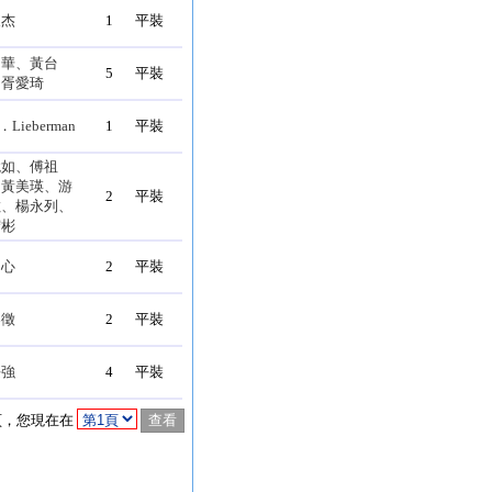
東杰
1
平裝
中華、黃台
5
平裝
、胥愛琦
l．Lieberman
1
平裝
鏡如、傅祖
、黃美瑛、游
2
平裝
敏、楊永列、
宏彬
台心
2
平裝
容徵
2
平裝
長強
4
平裝
，您現在在