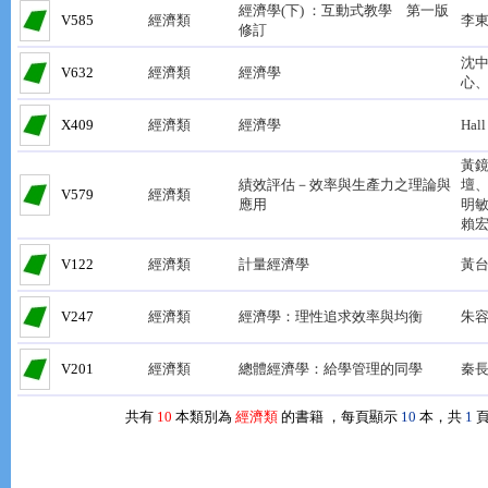
經濟學(下) ：互動式教學 第一版
V585
經濟類
李
修訂
沈
V632
經濟類
經濟學
心
X409
經濟類
經濟學
Hal
黃
績效評估－效率與生產力之理論與
壇
V579
經濟類
應用
明
賴
V122
經濟類
計量經濟學
黃
V247
經濟類
經濟學：理性追求效率與均衡
朱
V201
經濟類
總體經濟學：給學管理的同學
秦
共有
10
本類別為
經濟類
的書籍 ，每頁顯示
10
本，共
1
頁