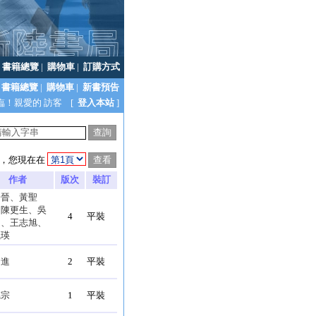
|
書籍總覽
|
購物車
|
訂購方式
書籍總覽
|
購物車
|
新書預告
臨！親愛的 訪客 [
登入本站
]
，您現在在
作者
版次
裝訂
子晉、黃聖
、陳更生、吳
4
平裝
文、王志旭、
鳳瑛
發進
2
平裝
德宗
1
平裝