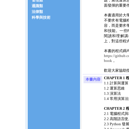
管理類
題，展現運算
面發揮的重要
通識類
法律類
本書適用於大
科學與技術
不要求有電腦
容，而是要求
和技能。一些P
閱讀和理解講義
上，對這些程
本書的程式碼均
https://github
book
，
歡迎大家協助
CHAPTER 
本書內容
1.1 計算與運算
1.2 運算思維
1.3 演算法
1.4 常用演算
CHAPTER 2
2.1 電腦程式
2.2 高階語言
2.3 Python