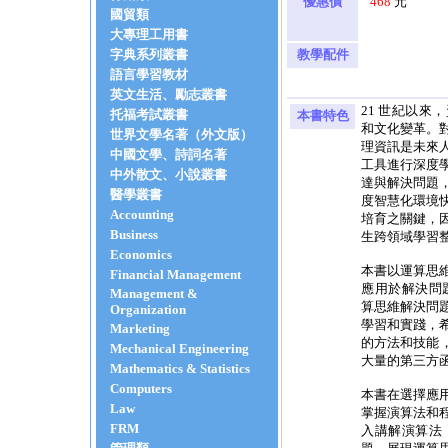
優惠價
468
元
國貿類
大專理工用書
字典系列叢書
教學配件
語言學習教材
英文生活、勵志叢書
21 世紀以
托福考試叢書
本書特色
和文化變革。
世界文學名著（外文版）
理資訊是未來
中國文學、詩詞名著
工具進行深度
中外散文、小說叢書
達與解決問題
醫學叢書
度智慧化環境
Accounting
培育之關鍵，
Business
生跨領域學習
Economics
本書以運算思
Financial Management
應用於解決問題
Management &
算思維解決問
Organization
學習和實踐，
Marketing
的方法和技能，
Mechanical Engineering
大量的第三方
Mathematics & Statistics
Computers
本書在選擇應
Law
掌握演算法和
FRM
入講解演算法