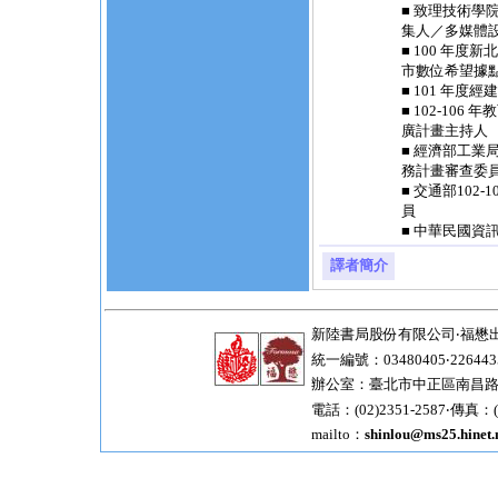
■ 致理技術
集人／多媒體
■ 100 年度
市數位希望據
■ 101 年
■ 102-10
廣計畫主持人
■ 經濟部工業局
務計畫審查委
■ 交通部102
員
■ 中華民國資
譯者簡介
新陸書局股份有限公司‧福懋
統一編號：03480405‧226443
辦公室：臺北市中正區南昌路一
電話：(02)2351-2587‧傳真：(0
mailto：
shinlou@ms25.hinet.