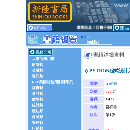
重要訊息！訂書不能刷卡、不能貨
大專商學用書
財管類
金融類
◇ PYTHON程式設
資訊類
RFP美國財務策劃師系列
類別
金融類
經濟類
定價
520
元
會計類
書碼
V421
數學類
統計類
作者
曹祥雲
稅法類
版次
第1版
保險類
管理類
行銷類