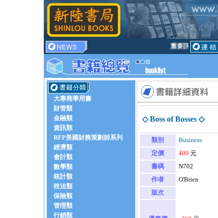
重要訊息！訂書不
大專商學用書
財管類
金融類
◇ Boss of Bosses ◇
資訊類
RFP美國財務策劃師系列
類別
Business
經濟類
定價
400
元
會計類
書碼
N702
數學類
統計類
作者
O'Brien
稅法類
版次
保險類
管理類
行銷類