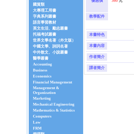
優惠價
360
元
國貿類
大專理工用書
字典系列叢書
教學配件
語言學習教材
英文生活、勵志叢書
托福考試叢書
本書特色
世界文學名著（外文版）
本書內容
中國文學、詩詞名著
中外散文、小說叢書
作者簡介
醫學叢書
Accounting
譯者簡介
Business
Economics
Financial Management
Management &
Organization
Marketing
Mechanical Engineering
Mathematics & Statistics
Computers
Law
FRM