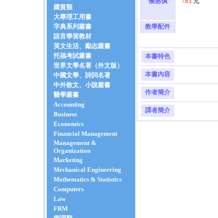
優惠價
783
元
國貿類
大專理工用書
字典系列叢書
教學配件
語言學習教材
英文生活、勵志叢書
托福考試叢書
本書特色
世界文學名著（外文版）
本書內容
中國文學、詩詞名著
中外散文、小說叢書
作者簡介
醫學叢書
Accounting
譯者簡介
Business
Economics
Financial Management
Management &
Organization
Marketing
Mechanical Engineering
Mathematics & Statistics
Computers
Law
FRM