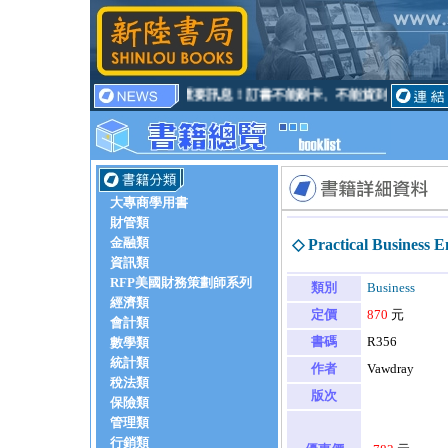
重要訊息！訂書不能刷卡、不能貨到付款
大專商學用書
財管類
金融類
◇ Practical Business E
資訊類
RFP美國財務策劃師系列
類別
Business
經濟類
定價
870
元
會計類
書碼
R356
數學類
統計類
作者
Vawdray
稅法類
版次
保險類
管理類
行銷類